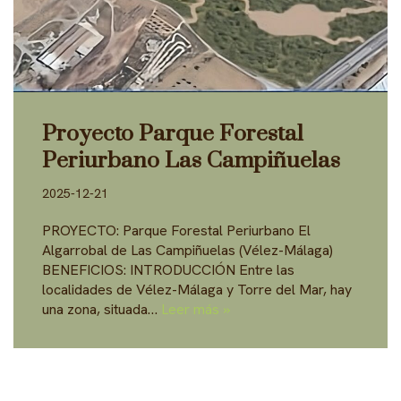
Proyecto Parque Forestal
Periurbano Las Campiñuelas
2025-12-21
PROYECTO: Parque Forestal Periurbano El
Algarrobal de Las Campiñuelas (Vélez-Málaga)
BENEFICIOS: INTRODUCCIÓN Entre las
localidades de Vélez-Málaga y Torre del Mar, hay
una zona, situada…
Leer más »